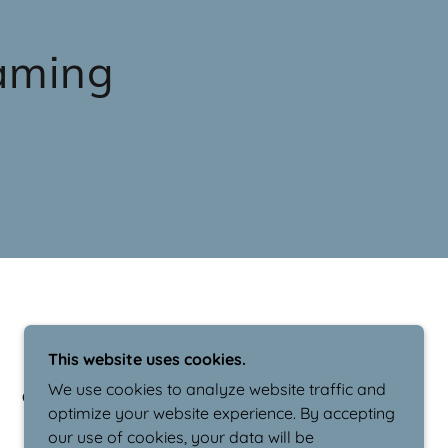
aming
This website uses cookies.
We use cookies to analyze website traffic and
Our Mission
optimize your website experience. By accepting
our use of cookies, your data will be