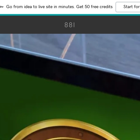
Go from idea to live site in minutes. Get 50 free credits
Start for
88I